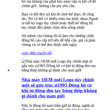
hồ mà không cần phải kéo núm vặn ra hết cỡ để
chỉnh giờ - không cần pin yêu cầu.
Bạn có thể đeo nó khi đi chơi thể thao, đi công
tác. Nó có thể có nhiều màu mạ khác nhau.Ngoài
ra bất kỳ logo tùy chỉnh hoặc thiết kế đồng hồ
tùy chỉnh đều được chào đón nồng nhiệt.
Sứ mệnh của chúng tôi là làm cho những chiếc
đồng hồ cao cấp trở nên dễ tiếp cận, giá cả phải
chăng và có thể đeo được mỗi ngày.
cuộc điều tra
chi tiết
Nhà máy OEM mới Logo tùy chỉnh
mặt số gấu trúc st1905 Đồng hồ cơ
khí tự động đeo tay bằng thép không
gỉ dành cho nam giới
Đây là đồng hồ nam bấm giờ tự động, nghĩa là
đồng hồ được lên dây vĩnh viễn khi bạn đeo