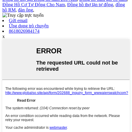
Đồng Hồ Cơ Tự Động Cho Nam
,
Đồng hồ thợ lặn tự động
,
đồng
hồ RM
,
đàn ông
,
Gửi email
Ứng dụng trò chuyện
8618026984174
x