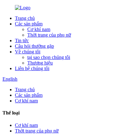
Trang chủ
Các sản phẩm
Cơ khí nam
Thời trang của phụ nữ
Tin tức
Câu hỏi thường gặp
Về chúng tôi
tại sao chọn chúng tôi
Thương hiệu
Liên hệ chúng tôi
English
Trang chủ
Các sản phẩm
Cơ khí nam
Thể loại
Cơ khí nam
Thời trang của phụ nữ