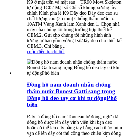
K9 ở mặt trên và mặt sau + TR90 Movt Skeleton
tự động 1C02 Mặt số Chỉ số khung xương tùy
chỉnh Kính pha lê K9 Dây đeo Dây đeo cao su
chất lượng cao (25 mm) Chống thấm nước 5-
10ATM Vàng Xanh lam Xanh đen 1. Chọn nhà
máy của chúng tôi trong trường hợp thiết kế
OEM.2. Gửi cho chúng tôi những hình ảnh
tương tự bao gồm vỏ/mặt số/dây đeo cho thiết kế
OEM.3. Chỉ bằng ...
cuộc điều tra
chi tiết
Đồng hồ nam doanh nhân chống
thấm nước Bonest Gatti sang trọng
Đồng hồ đeo tay cơ khí tự độngPhổ
biến
Đây là đồng hồ nam Tonneau tự động, nghĩa là
đồng hồ được lên dây vĩnh viễn khi bạn đeo
hoặc có thể lên dây bằng tay bằng cách tháo núm
vặn để lên dây cót thủ công theo chiều kim đồng