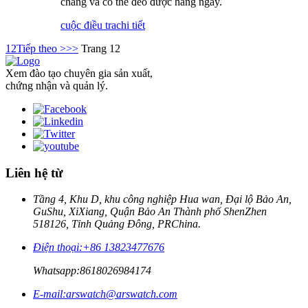
chăng và có thể đeo được hàng ngày.
cuộc điều tra
chi tiết
1
2
Tiếp theo >
>>
Trang 12
Xem đào tạo chuyên gia sản xuất,
chứng nhận và quản lý.
Liên hệ từ
Tầng 4, Khu D, khu công nghiệp Hua wan, Đại lộ Bảo An,
GuShu, XiXiang, Quận Bảo An Thành phố ShenZhen
518126, Tỉnh Quảng Đông, PRChina.
Điện thoại:
+86 13823477676
Whatsapp:
8618026984174
E-mail:
arswatch@arswatch.com