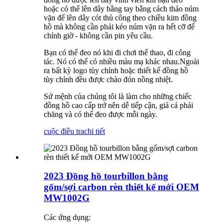
hoặc có thể lên dây bằng tay bằng cách tháo núm
vặn để lên dây cót thủ công theo chiều kim đồng
hồ mà không cần phải kéo núm vặn ra hết cỡ để
chỉnh giờ - không cần pin yêu cầu.
Bạn có thể đeo nó khi đi chơi thể thao, đi công
tác. Nó có thể có nhiều màu mạ khác nhau.Ngoài
ra bất kỳ logo tùy chỉnh hoặc thiết kế đồng hồ
tùy chỉnh đều được chào đón nồng nhiệt.
Sứ mệnh của chúng tôi là làm cho những chiếc
đồng hồ cao cấp trở nên dễ tiếp cận, giá cả phải
chăng và có thể đeo được mỗi ngày.
cuộc điều tra
chi tiết
2023 Đồng hồ tourbillon bằng
gốm/sợi carbon rèn thiết kế mới OEM
MW1002G
Các ứng dụng: